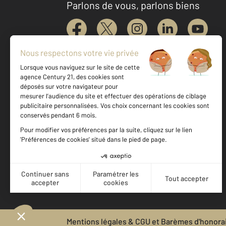
Parlons de vous, parlons biens
Votre agence est notée
Achat
Location
Vente
Gestion
9,2
/
10
10,0/10
Mentions légales & CGU et Barèmes d'honora