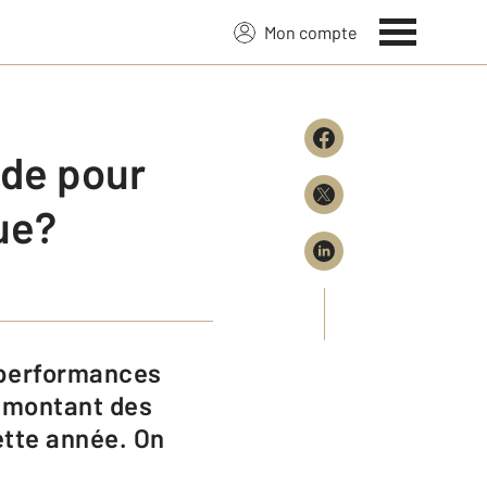
Mon compte
ide pour
ue?
e montant des
ette année. On