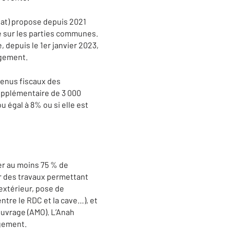
itat) propose depuis 2021
e sur les parties communes.
, depuis le 1er janvier 2023,
ogement.
venus fiscaux des
supplémentaire de 3 000
 égal à 8% ou si elle est
er au moins 75 % de
uer des travaux permettant
extérieur, pose de
ntre le RDC et la cave…), et
’ouvrage (AMO). L’Anah
ogement.