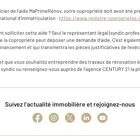
icier de l’aide MaPrimeRénov, votre copropriété doit avoir été 
 national d’immatriculation :
https://www.registre-coproprietes.g
solliciter cette aide ? Seul le représentant légal (syndic profe
de la copropriété peut déposer une demande d’aide. C’est égaleme
financement et qui transmettra les pièces justificatives de l'exé
 et que vous souhaitez entreprendre des travaux de rénovation é
syndic ou renseignez-vous auprès de l’agence CENTURY 21 la pl
Suivez l’actualité immobilière et rejoignez-nous