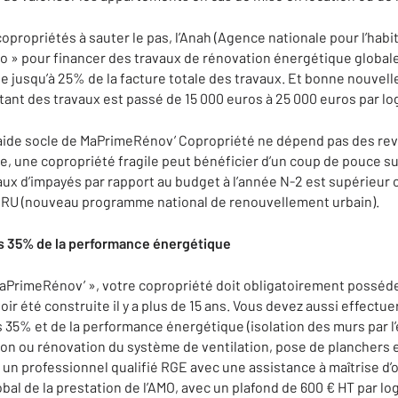
copropriétés à sauter le pas, l’Anah (Agence nationale pour l’hab
o » pour financer des travaux de rénovation énergétique global
e jusqu’à 25% de la facture totale des travaux. Et bonne nouvelle
ant des travaux est passé de 15 000 euros à 25 000 euros par l
’aide socle de MaPrimeRénov’ Copropriété ne dépend pas des re
e, une copropriété fragile peut bénéficier d’un coup de pouce 
ux d’impayés par rapport au budget à l’année N-2 est supérieur ou
NRU (nouveau programme national de renouvellement urbain).
s 35% de la performance énergétique
 MaPrimeRénov’ », votre copropriété doit obligatoirement posséd
oir été construite il y a plus de 15 ans. Vous devez aussi effect
 35% et de la performance énergétique (isolation des murs par l’
ion ou rénovation du système de ventilation, pose de planchers e
ar un professionnel qualifié RGE avec une assistance à maîtrise d
bal de la prestation de l’AMO, avec un plafond de 600 € HT par l